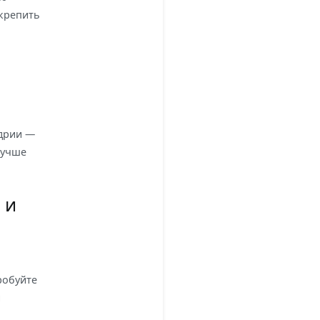
акрепить
ндрии —
лучше
 и
робуйте
и