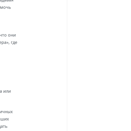
омочь
что они
ра», где
а или
личных
аших
дать