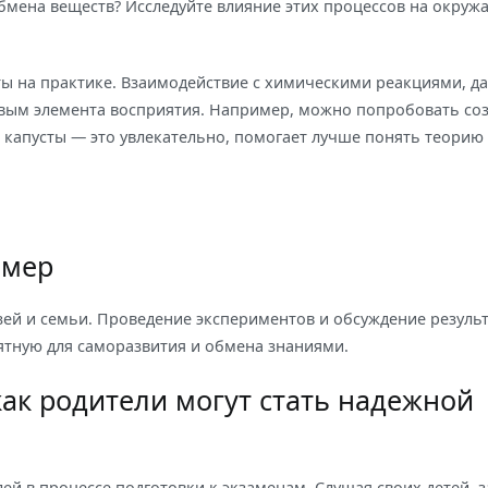
бмена веществ? Исследуйте влияние этих процессов на окру
ы на практике. Взаимодействие с химическими реакциями, да
евым элемента восприятия. Например, можно попробовать со
капусты — это увлекательно, помогает лучше понять теорию
имер
зей и семьи. Проведение экспериментов и обсуждение резуль
ятную для саморазвития и обмена знаниями.
ак родители могут стать надежной
й в процессе подготовки к экзаменам. Слушая своих детей, з