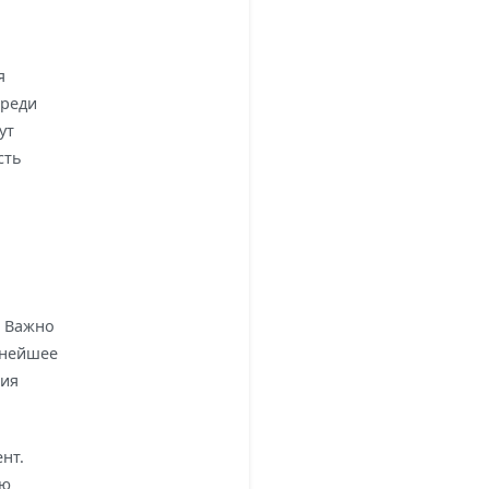
я
ереди
ут
сть
. Важно
ьнейшее
ния
нт.
ую