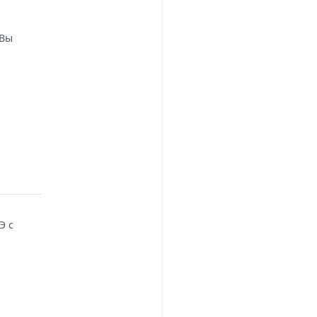
 Вы
Э с