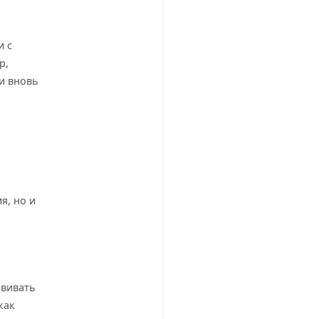
и с
р,
и вновь
я, но и
звивать
как