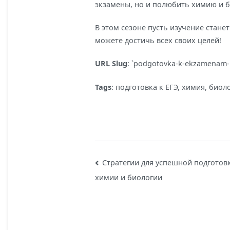
экзамены, но и полюбить химию и б
В этом сезоне пусть изучение стан
можете достичь всех своих целей!
URL Slug
: `podgotovka-k-ekzamenam-b
Tags
: подготовка к ЕГЭ, химия, био
Навигация
Стратегии для успешной подготов
химии и биологии
по
записям