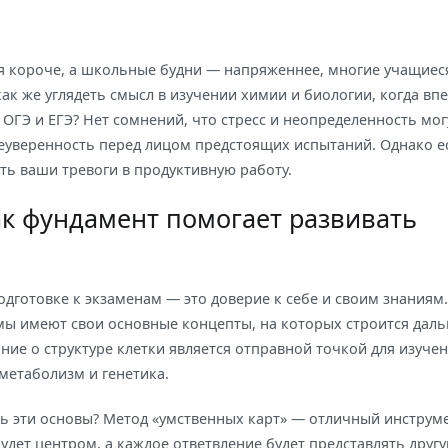
тся короче, а школьные будни — напряженнее, многие учащиес
как же углядеть смысл в изучении химии и биологии, когда вп
 ОГЭ и ЕГЭ? Нет сомнений, что стресс и неопределенность мог
еуверенность перед лицом предстоящих испытаний. Однако е
ть ваши тревоги в продуктивную работу.
ак фундамент помогает развивать
одготовке к экзаменам — это доверие к себе и своим знаниям
мы имеют свои основные концепты, на которых строится дал
ние о структуре клетки является отправной точкой для изуче
метаболизм и генетика.
 эти основы? Метод «умственных карт» — отличный инструме
будет центром, а каждое ответвление будет представлять друг