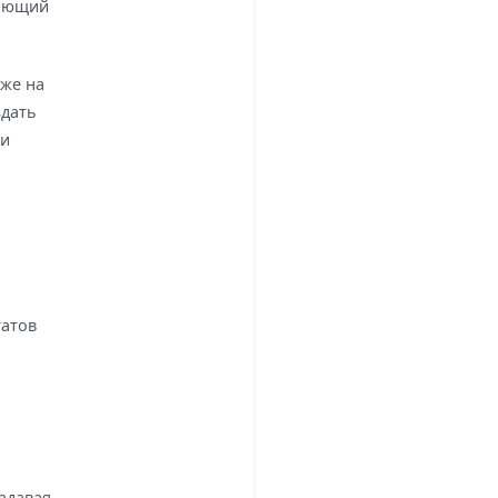
жающий
же на
здать
 и
татов
адавая