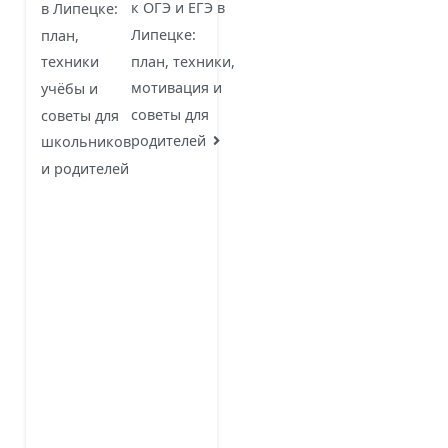
по
к ОГЭ и ЕГЭ в
в Липецке:
записям
Липецке:
план,
план, техники,
техники
мотивация и
учёбы и
советы для
советы для
родителей
школьников
и родителей