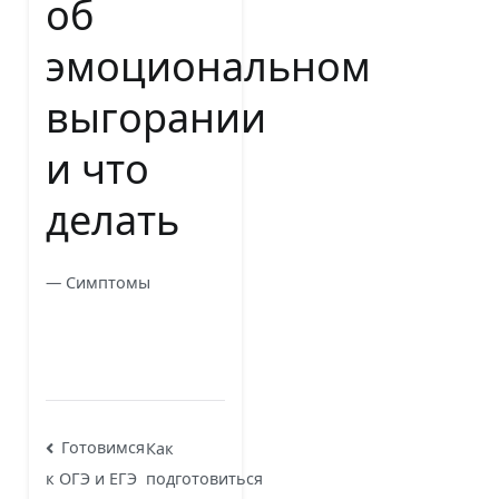
об
эмоциональном
выгорании
и что
делать
— Симптомы
Навигация
Готовимся
Как
подготовиться
к ОГЭ и ЕГЭ