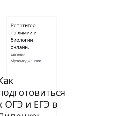
Перейти
Репетитор
к
по химии и
содержимому
биологии
онлайн.
Евгения
Мухамеджанова
Как
подготовиться
к ОГЭ и ЕГЭ в