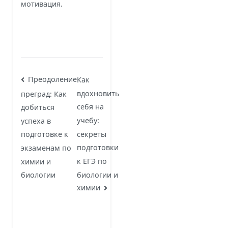
мотивация.
Навигация
Преодоление
Как
вдохновить
преград: Как
по
себя на
добиться
записям
учебу:
успеха в
секреты
подготовке к
подготовки
экзаменам по
к ЕГЭ по
химии и
биологии и
биологии
химии