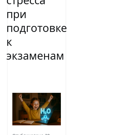
стресса
при
подготовке
к
экзаменам