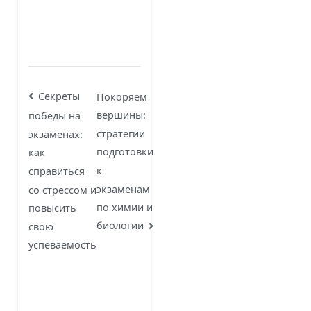
Навигация
Секреты
Покоряем
вершины:
победы на
по
стратегии
экзаменах:
записям
подготовки
как
к
справиться
экзаменам
со стрессом и
по химии и
повысить
биологии
свою
успеваемость